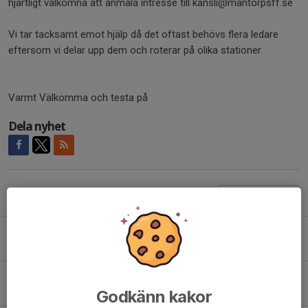
hjärtligt välkomna att anmäla intresse till kansli@mantorpsff.se
Vi tar tacksamt emot hjälp då det oftast behövs flera ledare
eftersom vi delar upp dem och roterar på olika stationer.
Varmt Välkomma och testa på
Dela nyhet
Tidigare nyheter
Mantorps FF fortsätter stärka verksamheten
Igår, 14:36
Starka insatser av Mantorps FF i Gothia Cup
Godkänn kakor
19 jul, 15:58