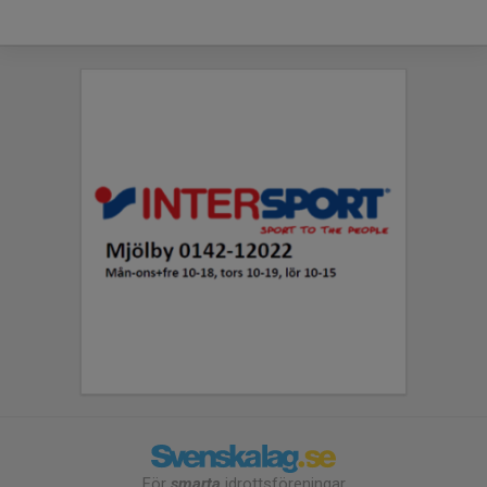
För
smarta
idrottsföreningar