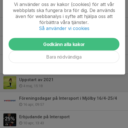
Vi använder oss av kakor (cookies) för att vår
Mantorp FF:s damjuniorer vidare i Gothia Cup – med glädjen och gemenskapen
webbplats ska fungera bra för dig. De används
16 jul, 19:06
även för webbanalys i syfte att hjälpa oss att
förbättra våra tjänster.
Obesegrade genom gruppspelet – nu väntar A-slutspel för Mantorp FF P2011!
Så använder vi cookies
16 jul, 16:21
Påminnelse om anmälan till årets fotbollsskola (sista anmälan 24/5)
Godkänn alla kakor
18 maj, 21:30
Bara nödvändiga
MATCHKLIMATHELG!
5 maj, 21:52
Uppstart av 2021
4 maj, 15:18
Föreningsdagar på Intersport i Mjölby 16/4-25/4
16 apr, 09:57
Erbjudande på Intersport
10 apr, 13:43