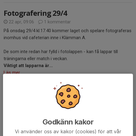
Fotografering 29/4
22 apr, 09:06
1 kommentar
På onsdag 29/4 kl.17.40 kommer laget och spelare fotograferas
inomhus vid cafeterian inne i Klämman A.
De som inte redan har fylld i fotolappen - kan få lappar till
träningarna eller match i veckan.
Viktigt att lapparna är...
Läs mer
Bemanning kiosken Pelles cup
16 apr, 20:27
7 kommentarer
Nu är schemat klart för de som ska bemanna kiosken på Pelles
cup, lördag 25/4:
Godkänn kakor
Vi använder oss av kakor (cookies) för att vår
Kiosken vid Konstgräsplan