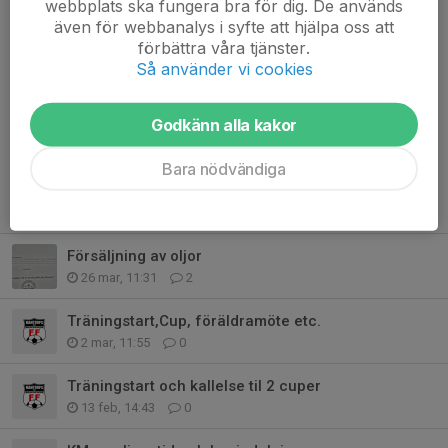
webbplats ska fungera bra för dig. De används
8:00 - 11:15: Casper V +
även för webbanalys i syfte att hjälpa oss att
Cornelis
förbättra våra tjänster.
11:15 - 14:15: Elias + Folke
Så använder vi cookies
14:15 - 17:30: Emil + Filip
Svara i kommentarsfältet att...
Godkänn alla kakor
Läs mer
Bara nödvändiga
Fler nyheter
Försäljning av oljor
26 mar, 11:31
2
Träningstart,Cup, föräldramöte etc.
2 mar, 11:55
0
Träningstart och kallelse til 2 cuper
13 feb, 14:43
0