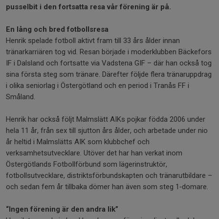
pusselbit i den fortsatta resa vår förening är på.
En lång och bred fotbollsresa
Henrik spelade fotboll aktivt fram till 33 års ålder innan
tränarkarriären tog vid. Resan började i moderklubben Bäckefors
IF i Dalsland och fortsatte via Vadstena GIF – där han också tog
sina första steg som tränare. Därefter följde flera tränaruppdrag
i olika seniorlag i Östergötland och en period i Tranås FF i
Småland.
Henrik har också följt Malmslätt AIKs pojkar födda 2006 under
hela 11 år, från sex till sjutton års ålder, och arbetade under nio
år heltid i Malmslätts AIK som klubbchef och
verksamhetsutvecklare. Utöver det har han verkat inom
Östergötlands Fotbollförbund som lägerinstruktör,
fotbollsutvecklare, distriktsförbundskapten och tränarutbildare –
och sedan fem år tillbaka dömer han även som steg 1‑domare.
“Ingen förening är den andra lik”