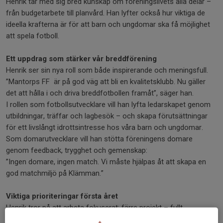
Henrik tar med sig bred kunskap om föreningslivets alla delar –
från budgetarbete till planvård. Han lyfter också hur viktiga de
ideella krafterna är för att barn och ungdomar ska få möjlighet
att spela fotboll.
Ett uppdrag som stärker vår breddförening
Henrik ser sin nya roll som både inspirerande och meningsfull.
”Mantorps FF är på god väg att bli en kvalitetsklubb. Nu gäller
det att hålla i och driva breddfotbollen framåt”, säger han.
I rollen som fotbollsutvecklare vill han lyfta ledarskapet genom
utbildningar, träffar och lagbesök – och skapa förutsättningar
för ett livslångt idrottsintresse hos våra barn och ungdomar.
Som domarutvecklare vill han stötta föreningens domare
genom feedback, trygghet och gemenskap:
”Ingen domare, ingen match. Vi måste hjälpas åt att skapa en
god matchmiljö på Klämman.”
Viktiga prioriteringar första året
Henrik tror på att arbeta fokuserat: färre projekt – fullt
genomförda. Han vill träffa ledarna, lyssna in deras tankar och