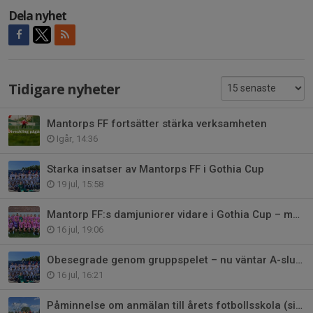
Dela nyhet
Tidigare nyheter
Mantorps FF fortsätter stärka verksamheten
Igår, 14:36
Starka insatser av Mantorps FF i Gothia Cup
19 jul, 15:58
Mantorp FF:s damjuniorer vidare i Gothia Cup – med glädjen och gemenskapen
16 jul, 19:06
Obesegrade genom gruppspelet – nu väntar A-slutspel för Mantorp FF P2011!
16 jul, 16:21
Påminnelse om anmälan till årets fotbollsskola (sista anmälan 24/5)