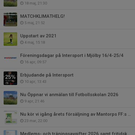
18 maj, 21:30
MATCHKLIMATHELG!
5 maj, 21:52
Uppstart av 2021
4 maj, 15:18
Föreningsdagar på Intersport i Mjölby 16/4-25/4
16 apr, 09:57
Erbjudande på Intersport
10 apr, 13:43
Nu Öppnar vi anmälan till Fotbollsskolan 2026
9 apr, 21:46
Nu kör vi igång årets försäljning av Mantorps FF:s gräsmattegödning!
23 mar, 22:00
Medlems- och träningsavgifter 2026 samt fritidskortet