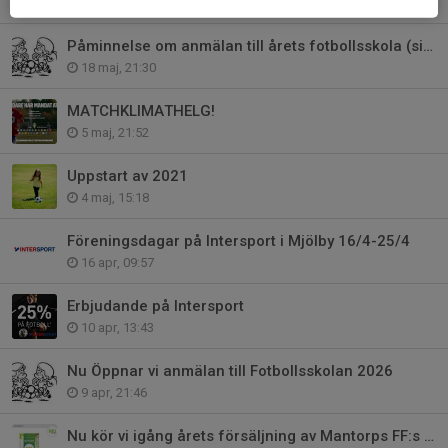
16 jul, 16:21
Påminnelse om anmälan till årets fotbollsskola (sista anmälan 24/5)
18 maj, 21:30
MATCHKLIMATHELG!
5 maj, 21:52
Uppstart av 2021
4 maj, 15:18
Föreningsdagar på Intersport i Mjölby 16/4-25/4
16 apr, 09:57
Erbjudande på Intersport
10 apr, 13:43
Nu Öppnar vi anmälan till Fotbollsskolan 2026
9 apr, 21:46
Nu kör vi igång årets försäljning av Mantorps FF:s gräsmattegödning!