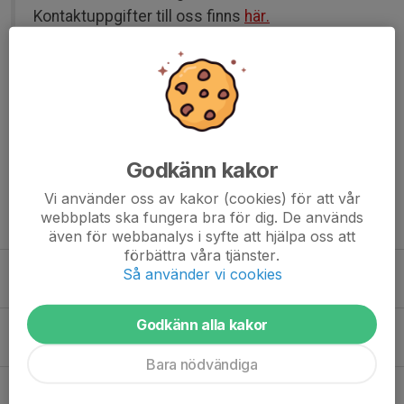
Kontaktuppgifter till oss finns
här.
Kansli och styrelse Mantorps FF
Dela nyhet
Godkänn kakor
Vi använder oss av kakor (cookies) för att vår
webbplats ska fungera bra för dig. De används
Tidigare nyheter
även för webbanalys i syfte att hjälpa oss att
förbättra våra tjänster.
Starka insatser av Mantorps FF i Gothia Cup
Så använder vi cookies
19 jul, 15:58
Godkänn alla kakor
Mantorp FF:s damjuniorer vidare i Gothia Cup – med glädjen och gemenskapen
16 jul, 19:06
Bara nödvändiga
Obesegrade genom gruppspelet – nu väntar A-slutspel för Mantorp FF P2011!