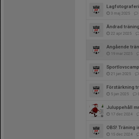
Lagfotografer
3 maj 2025
Ändrad träning
22 apr 2025
Angående trän
19 mar 2025
Sportlovscamp
21 jan 2025
Förstärkning t
5 jan 2025
Juluppehåll m
17 dec 2024
OBS! Träning 
15 dec 2024