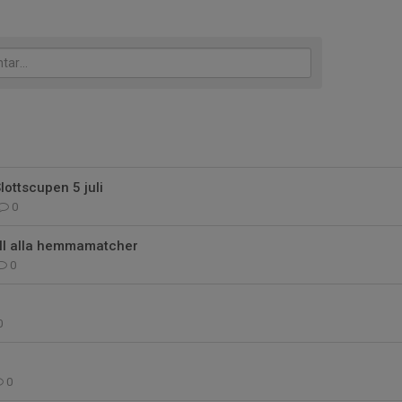
lottscupen 5 juli
0
ill alla hemmamatcher
0
0
0