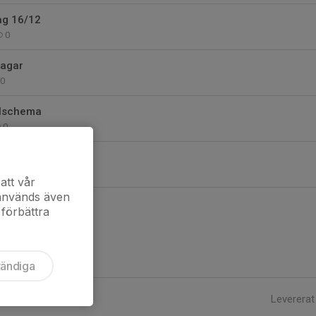
ag 16/12
0
dagar
0
elschema
0
ng
0
att vår
 används även
 förbättra
vändiga
Levererat