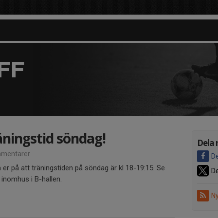
FF
ningstid söndag!
Dela 
mentarer
De
er på att träningstiden på söndag är kl 18-19:15. Se
De
r inomhus i B-hallen.
Ny