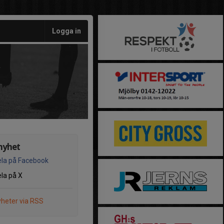
Logga in
nyhet
la på Facebook
la på X
heter via RSS