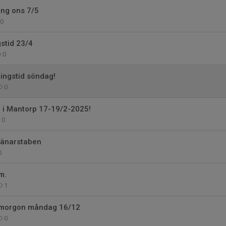
ing ons 7/5
0
stid 23/4
0
ingstid söndag!
0
 i Mantorp 17-19/2-2025!
0
ränarstaben
0
m.
1
imorgon måndag 16/12
0