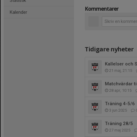
Statistik
Kommentarer
Kalender
Tidigare nyheter
Kallelser och S
21 maj, 21:15
Matchvärdar t
28 apr, 10:15
Träning 4-5/6
3 jun 2025
Träning 28/5
27 maj 2025