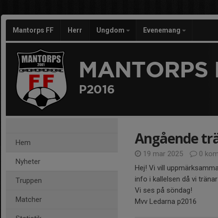
Mantorps FF
Herr
Ungdom
Evenemang
MANTORPS 
P2016
Angående trä
Hem
19 mar 2025
0 kom
Nyheter
Hej! Vi vill uppmärksamma 
info i kallelsen då vi träna
Truppen
Vi ses på söndag!
Matcher
Mvv Ledarna p2016