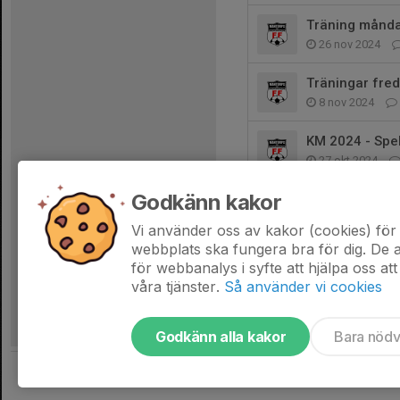
Träning månd
26 nov 2024
Träningar fre
8 nov 2024
KM 2024 - Sp
27 okt 2024
Godkänn kakor
Utomhusträni
25 okt 2024
Vi använder oss av kakor (cookies) för 
webbplats ska fungera bra för dig. De
för webbanalys i syfte att hjälpa oss att
våra tjänster.
Så använder vi cookies
Godkänn alla kakor
Bara nöd
Tjäna pengar till laget