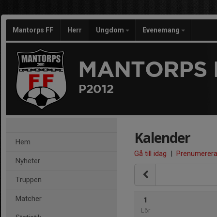
Mantorps FF
Herr
Ungdom
Evenemang
MANTORPS 
P2012
Kalender
Hem
Gå till idag
|
Prenumerer
Nyheter
Truppen
Matcher
1
Lör