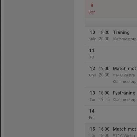
9
Sön
10
18:30
Träning
20:00
Mån
Klämmestorps
11
Tis
12
19:00
Match mot 
20:30
Ons
P14 C Västra
Klämmestorps
13
18:00
Fystränin
19:15
Tor
Klämmestorps
14
Fre
15
16:00
Match mot 
18:00
Lör
P14 C Västra