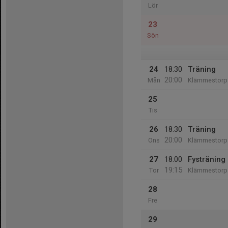
Lör
23
Sön
24
18:30
Träning
20:00
Mån
Klämmestorps
25
Tis
26
18:30
Träning
20:00
Ons
Klämmestorps
27
18:00
Fystränin
19:15
Tor
Klämmestorps
28
Fre
29