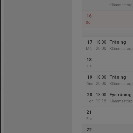
Klämmestorps
16
Sön
17
18:30
Träning
20:00
Mån
Klämmestorps
18
Tis
19
18:30
Träning
20:00
Ons
Klämmestorps
20
18:00
Fystränin
19:15
Tor
Klämmestorps
21
Fre
22