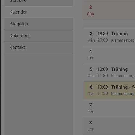
Statistik
2
Kalender
Sön
Bildgalleri
3
18:30
Träning
Dokument
20:00
Mån
Klämmestorps
Kontakt
4
Tis
5
10:00
Träning
11:30
Ons
Klämmestorps
6
10:00
Träning - f
11:30
Tor
Klämmestorps
7
Fre
8
Lör