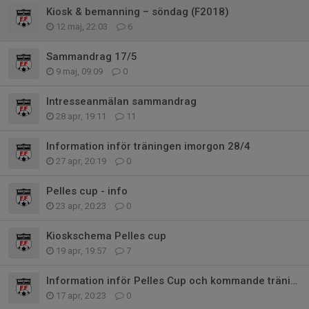
Kiosk & bemanning – söndag (F2018)
12 maj, 22:03
6
Sammandrag 17/5
9 maj, 09:09
0
Intresseanmälan sammandrag
28 apr, 19:11
11
Information inför träningen imorgon 28/4
27 apr, 20:19
0
Pelles cup - info
23 apr, 20:23
0
Kioskschema Pelles cup
19 apr, 19:57
7
Information inför Pelles Cup och kommande träningar
17 apr, 20:23
0