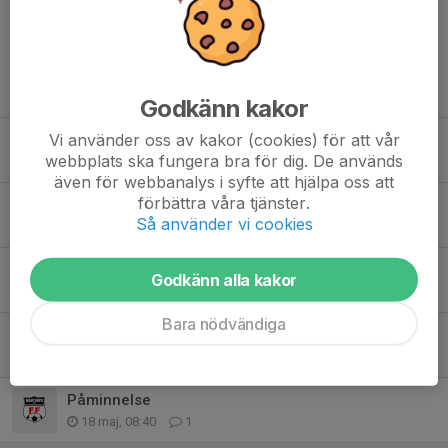
Tidigare nyheter
Godkänn kakor
Vi använder oss av kakor (cookies) för att vår
Avslutning + Föräldrarmatch
webbplats ska fungera bra för dig. De används
8 jun, 08:52
0
även för webbanalys i syfte att hjälpa oss att
förbättra våra tjänster.
Sammandrag 31/5
Så använder vi cookies
29 maj, 06:50
0
Påminnelse sammandrag
Godkänn alla kakor
20 maj, 12:29
0
Bara nödvändiga
Sammandrag
18 maj, 18:07
3
Påminnelse
18 maj, 08:40
1