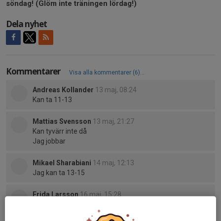
söndag! (Glöm inte träningen lördag!)
Dela nyhet
Kommentarer
Visa alla kommentarer (6)...
Andreas Kollander
13 maj, 08:24
Kan ta 11-13
Mattias Svensson
13 maj, 21:27
Kan tyvärr inte då
Jag jobbar
Mikael Sharabiani
14 maj, 12:13
Jag kan ta 13-15
Frida Larsson
16 maj, 15:28
Vi kan ta det första passet 9-11.